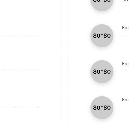
Ко
Ко
Ко