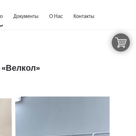
во
Документы
О Нас
Контакты
 «Велкол»